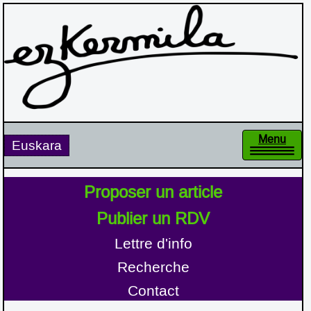
Toggl
Euskara
Navig
Accueil
Proposer un article
Grain à moudre
Entretiens
Publier un RDV
Mémoire
Lettre d'info
Lu ailleurs
Recherche
Agenda
Contact
À propos d'Ezkermila