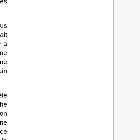
les
lus
ait
e a
une
ême
ain
èle
phe
ion
une
nce