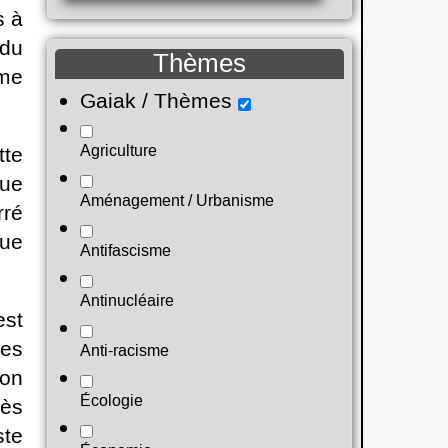
s à
 du
Thèmes
sme
Gaiak / Thèmes
Agriculture
tte
que
Aménagement / Urbanisme
rré
que
Antifascisme
Antinucléaire
est
des
Anti-racisme
ion
Écologie
dès
ste