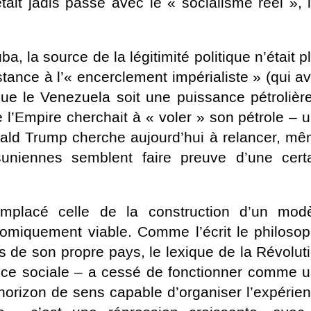
ait jadis passé avec le « socialisme réel », 
, la source de la légitimité politique n’était p
tance à l’« encerclement impérialiste » (qui av
 que le Venezuela soit une puissance pétrolièr
 l’Empire cherchait à « voler » son pétrole – 
ald Trump cherche aujourd’hui à relancer, m
tsuniennes semblent faire preuve d’une cert
mplacé celle de la construction d’un mod
omiquement viable. Comme l’écrit le philoso
 de son propre pays, le lexique de la Révolut
stice sociale – a cessé de fonctionner comme 
izon de sens capable d’organiser l’expérie