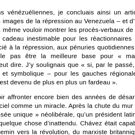
s vénézuéliennes, je concluais ainsi un arti
s images de la répression au Venezuela – et d
 même vouloir montrer les procès-verbaux de
n cadeau inestimable pour les réactionnaires
ié à la répression, aux pénuries quotidiennes
le pas être la meilleure base pour « m
ut dire. J’y soulignais que « si, par le passé,
l et symbolique – pour les gauches régional
 est devenu de plus en plus un fardeau ».
ir affronter encore bien des années de désar
 ciel comme un miracle. Après la chute du mur
nsée unique » néolibérale, qu’un président lati
 quelque chose d’inattendu. Chávez était capa
hemin vers la révolution, du marxiste britanni