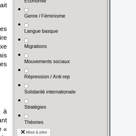
Économie
ait
Genre / Féminisme
ues
Langue basque
ire
oxe
Migrations
ais
Mouvements sociaux
des
Répression / Anti-rep
Solidarité internationale
Stratégies
– à
ant
Théories
e «
Mise à zéro