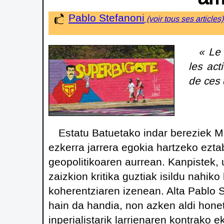
Pablo Stefanoni
« Le 
les act
de ces 
Estatu Batuetako indar bereziek M
ezkerra jarrera egokia hartzeko ezta
geopolitikoaren aurrean. Kanpistek,
zaizkion kritika guztiak isildu nahiko 
koherentziaren izenean. Alta Pablo S
hain da handia, non azken aldi honet
inperialistarik larrienaren kontrako e