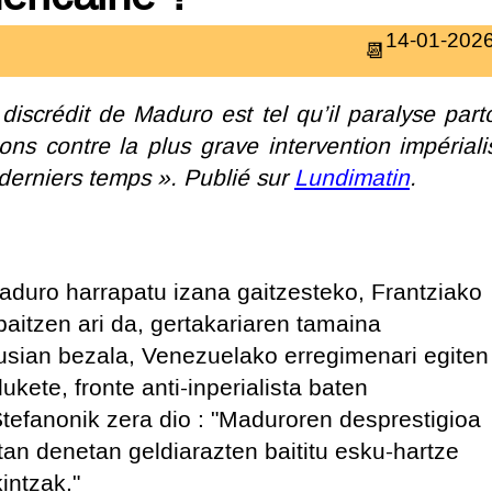
14-01-202
discrédit de Maduro est tel qu’il paralyse part
ions contre la plus grave intervention impériali
derniers temps ». Publié sur
Lundimatin
.
aduro harrapatu izana gaitzesteko, Frantziako
baitzen ari da, gertakariaren tamaina
 usian bezala, Venezuelako erregimenari egiten
lukete, fronte anti-inperialista baten
tefanonik zera dio : "Maduroren desprestigioa
an denetan geldiarazten baititu esku-hartze
kintzak."