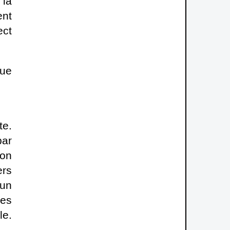
 la
ent
ect
que
te.
par
ion
ers
 un
ses
le.