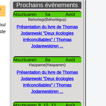
Prochains événements
6
Abuztua
5
Août
Behorlegi(Béhorléguy)
out
Présentation du livre de Thomas
ste
Jodarewski "Deux écologies
irréconciliables" / Thomas
Jodarewskiren ...
Abuztua
8
Août
Hazparne(Hasparren)
Présentation du livre de Thomas
Jodarewski "Deux écologies
irréconciliables" / Thomas
Jodarewskiren ...
Abuztua
8, 15, 22,
Août