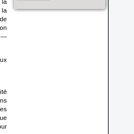
 la
 la
 de
son
d —
eux
ité
ans
des
que
our