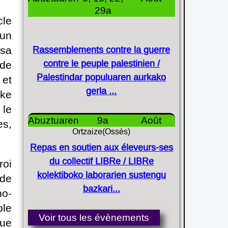
29
cle
’un
 sa
Rassemblements contre la guerre
contre le peuple palestinien /
 de
Palestindar populuaren aurkako
 et
gerla ...
ake
 le
Abuztua
9
Août
es,
Ortzaize(Ossès)
Repas en soutien aux éleveurs-ses
du collectif LIBRe / LIBRe
roi
kolektiboko laborarien sustengu
 de
bazkari...
no-
ble
Voir tous les évènements
que